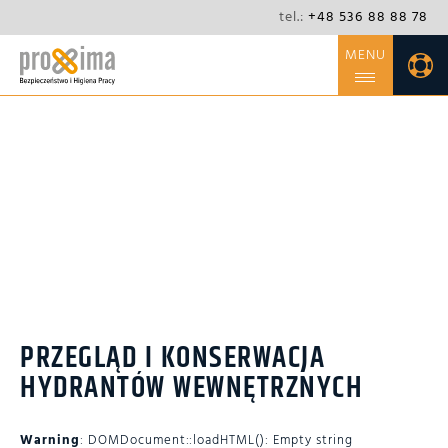
tel.:
+48 536 88 88 78
MENU
O FIRMIE
OFERTA
NIEZBĘDNIK
PRZEGLĄD I KONSERWACJA
HYDRANTÓW
WEWNĘTRZNYCH
KONTAKT
BLOG
CSR
PRZEGLĄD I KONSERWACJA
HYDRANTÓW WEWNĘTRZNYCH
Warning
: DOMDocument::loadHTML(): Empty string