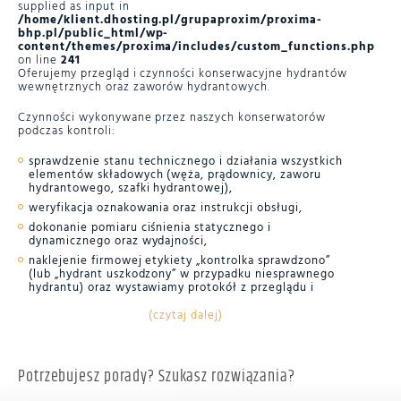
supplied as input in
/home/klient.dhosting.pl/grupaproxim/proxima-
bhp.pl/public_html/wp-
content/themes/proxima/includes/custom_functions.php
on line
241
Oferujemy przegląd i czynności konserwacyjne hydrantów
wewnętrznych oraz zaworów hydrantowych.
Czynności wykonywane przez naszych konserwatorów
podczas kontroli:
sprawdzenie stanu technicznego i działania wszystkich
elementów składowych (węża, prądownicy, zaworu
hydrantowego, szafki hydrantowej),
weryfikacja oznakowania oraz instrukcji obsługi,
dokonanie pomiaru ciśnienia statycznego i
dynamicznego oraz wydajności,
naklejenie firmowej etykiety „kontrolka sprawdzono”
(lub „hydrant uszkodzony” w przypadku niesprawnego
hydrantu) oraz wystawiamy protokół z przeglądu i
konserwacji
(czytaj dalej)
Potrzebujesz porady? Szukasz rozwiązania?