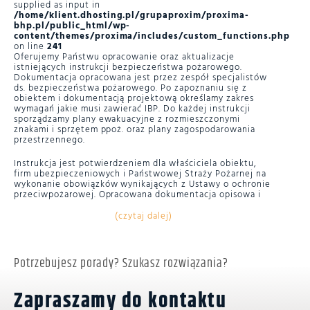
supplied as input in
/home/klient.dhosting.pl/grupaproxim/proxima-
bhp.pl/public_html/wp-
content/themes/proxima/includes/custom_functions.php
on line
241
Oferujemy Państwu opracowanie oraz aktualizacje
istniejących instrukcji bezpieczeństwa pożarowego.
Dokumentacja opracowana jest przez zespół specjalistów
ds. bezpieczeństwa pożarowego. Po zapoznaniu się z
obiektem i dokumentacją projektową określamy zakres
wymagań jakie musi zawierać IBP. Do każdej instrukcji
sporządzamy plany ewakuacyjne z rozmieszczonymi
znakami i sprzętem ppoż. oraz plany zagospodarowania
przestrzennego.
Instrukcja jest potwierdzeniem dla właściciela obiektu,
firm ubezpieczeniowych i Państwowej Straży Pożarnej na
wykonanie obowiązków wynikających z Ustawy o ochronie
przeciwpożarowej. Opracowana dokumentacja opisowa i
rysunkowa jest przechowywana w archiwum
elektronicznym naszej firmy co pozwoli na sprawną
(czytaj dalej)
aktualizację w przyszłości.
Potrzebujesz porady? Szukasz rozwiązania?
Zapraszamy do kontaktu