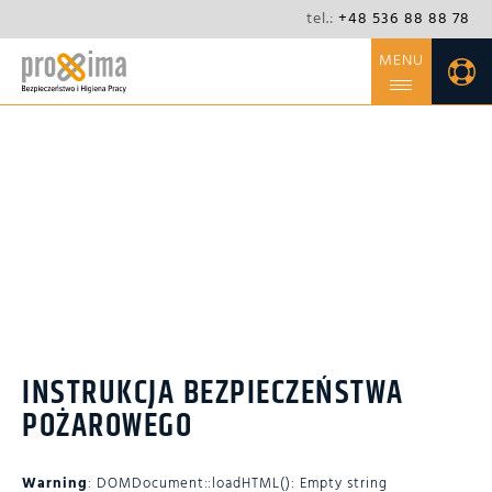
tel.:
+48 536 88 88 78
MENU
O FIRMIE
OFERTA
INSTRUKCJA
NIEZBĘDNIK
BEZPIECZEŃSTWA
POŻAROWEGO
KONTAKT
BLOG
CSR
INSTRUKCJA BEZPIECZEŃSTWA
POŻAROWEGO
Warning
: DOMDocument::loadHTML(): Empty string