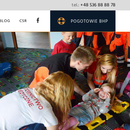
tel.:
+48 536 88 88 78
BLOG
CSR
POGOTOWIE BHP