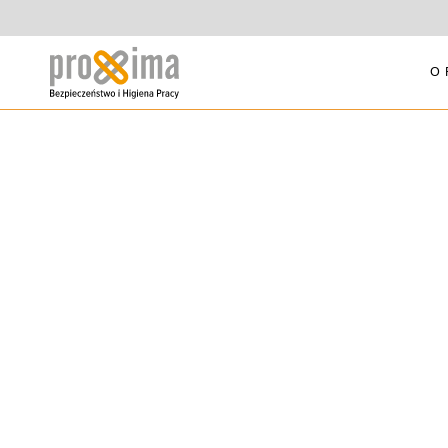
O 
SZKOLENIA Z
PIERWSZEJ
POMOCY DLA
UCZNIÓW