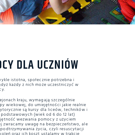
OCY DLA UCZNIÓW
kle istotna, społecznie potrzebna i
gdyż każdy z nich może uczestniczyć w
cy.
rejonach kraju, wymagają szczególnie
wiekowej, do umiejętności jakie realnie
torycznie są kursy dla liceów, techników i
ł podstawowych (wiek od 6 do 12 lat)
ejętność wezwania pomocy z użyciem
wej zwracamy uwagę na bezpieczeństwo, ale
odtrzymywania życia, czyli resuscytacji
oleń oraz ich koszt ustalamy w trakcie