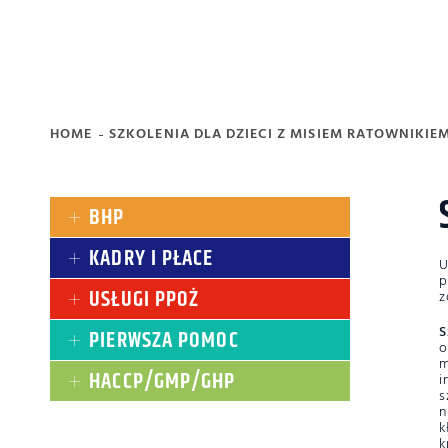
HOME
SZKOLENIA DLA DZIECI Z MISIEM RATOWNIKIE
BHP
KADRY I PŁACE
U
p
USŁUGI PPOŻ
z
S
PIERWSZA POMOC
o
m
HACCP/GMP/GHP
i
s
n
k
k