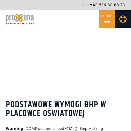
tel.:
+48 536 88 88 78
MENU
O FIRMIE
OFERTA
NIEZBĘDNIK
PODSTAWOWE WYMOGI BHP
W PLACÓWCE OŚWIATOWEJ
KONTAKT
BLOG
CSR
PODSTAWOWE WYMOGI BHP W
PLACÓWCE OŚWIATOWEJ
Warning
: DOMDocument::loadHTML(): Empty string