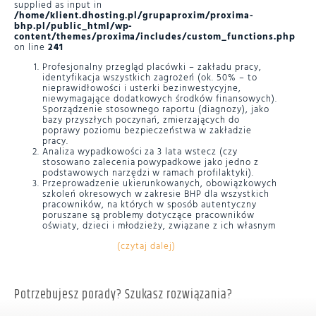
supplied as input in
/home/klient.dhosting.pl/grupaproxim/proxima-
bhp.pl/public_html/wp-
content/themes/proxima/includes/custom_functions.php
on line
241
Profesjonalny przegląd placówki – zakładu pracy,
identyfikacja wszystkich zagrożeń (ok. 50% – to
nieprawidłowości i usterki bezinwestycyjne,
niewymagające dodatkowych środków finansowych).
Sporządzenie stosownego raportu (diagnozy), jako
bazy przyszłych poczynań, zmierzających do
poprawy poziomu bezpieczeństwa w zakładzie
pracy.
Analiza wypadkowości za 3 lata wstecz (czy
stosowano zalecenia powypadkowe jako jedno z
podstawowych narzędzi w ramach profilaktyki).
Przeprowadzenie ukierunkowanych, obowiązkowych
szkoleń okresowych w zakresie BHP dla wszystkich
pracowników, na których w sposób autentyczny
poruszane są problemy dotyczące pracowników
oświaty, dzieci i młodzieży, związane z ich własnym
bezpieczeństwem.
(czytaj dalej)
Profilaktyczne badania lekarskie, przestrzeganie
zaleceń oraz przeciwwskazań lekarskich na
stanowiskach pracy, skierowanie musi zawierać
informację o występowaniu na stanowisku lub
stanowiskach pracy czynników szkodliwych dla
Potrzebujesz porady? Szukasz rozwiązania?
zdrowia lub warunków uciążliwych oraz aktualne
wyniki badań i pomiarów czynników szkodliwych dla