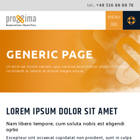
tel.:
+48 536 88 88 78
MENU
O FIRMIE
OFERTA
GENERIC
PAGE
NIEZBĘDNIK
Ut enim ad minim veniam, quis nostrud exercitation ullamco. Tempor
KONTAKT
incididunt ut labore et dolore magna aliqua.
BLOG
CSR
LOREM IPSUM DOLOR SIT AMET
Nam libero tempore, cum soluta nobis est eligendi
optio
Excepteur sint occaecat cupidatat non proident, sunt in culpa